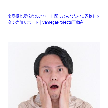
内
容
南彦根と彦根市のアパート探しとあなたの古家物件を
を
高く売却サポート | VamegaProjects不動産
ス
キ
ッ
プ