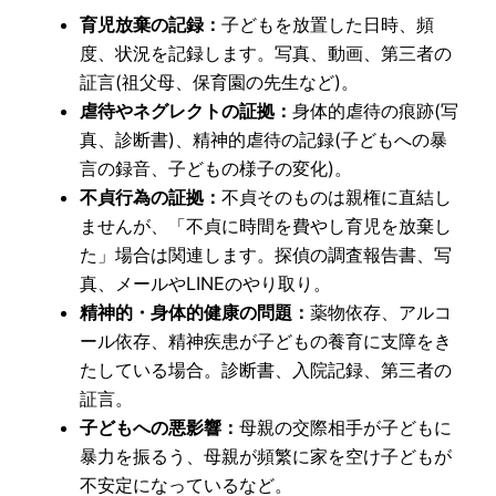
育児放棄の記録：
子どもを放置した日時、頻
度、状況を記録します。写真、動画、第三者の
証言(祖父母、保育園の先生など)。
虐待やネグレクトの証拠：
身体的虐待の痕跡(写
真、診断書)、精神的虐待の記録(子どもへの暴
言の録音、子どもの様子の変化)。
不貞行為の証拠：
不貞そのものは親権に直結し
ませんが、「不貞に時間を費やし育児を放棄し
た」場合は関連します。探偵の調査報告書、写
真、メールやLINEのやり取り。
精神的・身体的健康の問題：
薬物依存、アルコ
ール依存、精神疾患が子どもの養育に支障をき
たしている場合。診断書、入院記録、第三者の
証言。
子どもへの悪影響：
母親の交際相手が子どもに
暴力を振るう、母親が頻繁に家を空け子どもが
不安定になっているなど。