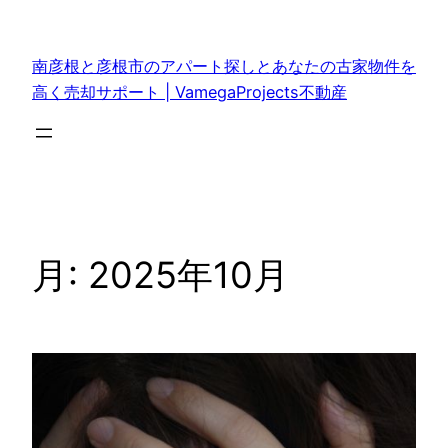
内
容
南彦根と彦根市のアパート探しとあなたの古家物件を
を
高く売却サポート | VamegaProjects不動産
ス
キ
ッ
プ
月:
2025年10月