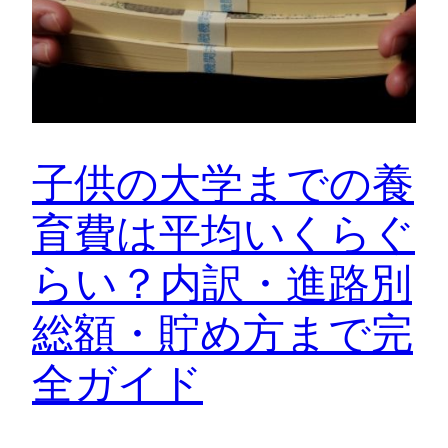
子供の大学までの養
育費は平均いくらぐ
らい？内訳・進路別
総額・貯め方まで完
全ガイド