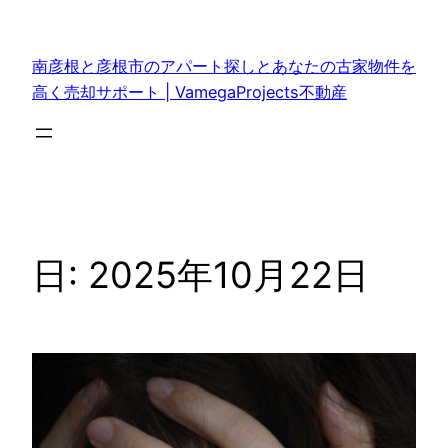
内
容
南彦根と彦根市のアパート探しとあなたの古家物件を
を
高く売却サポート | VamegaProjects不動産
ス
キ
ッ
プ
日:
2025年10月22日